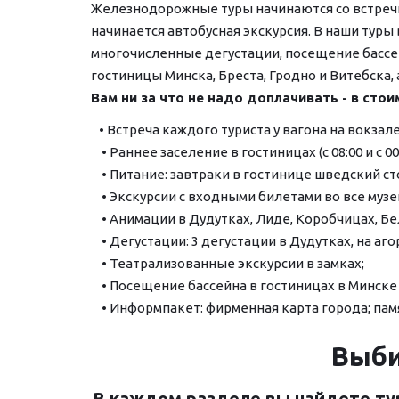
Железнодорожные туры начинаются со встречи на 
начинается автобусная экскурсия. В наши туры
многочисленные дегустации, посещение бассей
гостиницы Минска, Бреста, Гродно и Витебска, 
Вам ни за что не надо доплачивать - в стои
   • Встреча каждого туриста у вагона на вокза
    • Раннее заселение в гостиницах (с 08:00 и с 00:
    • Питание: завтраки в гостинице шведский 
    • Экскурсии с входными билетами во все музе
    • Анимации в Дудутках, Лиде, Коробчицах,
    • Дегустации: 3 дегустации в Дудутках, на 
    • Театрализованные экскурсии в замках;
    • Посещение бассейна в гостиницах в Минске
    • Информпакет: фирменная карта города; пам
Выби
В каждом разделе вы найдете тур