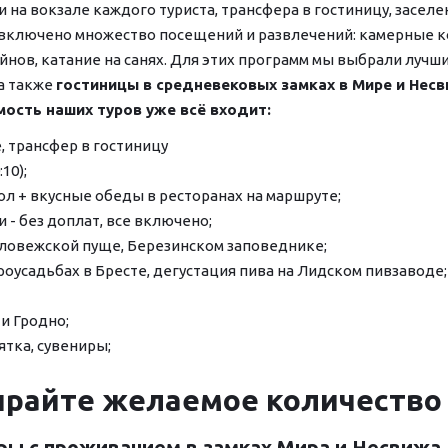
вокзале каждого туриста, трансфера в гостиницу, заселения, 
 включено множество посещений и развлечений: ка­мер­ные к
нов, катание на санях. Для этих про­грамм мы выбрали луч
а также 
гости­ни­цы в сре­дне­ве­ко­вых замках в Мире и Нес
мость наших туров уже всё входит:
ле, трансфер в гостиницу
10); 
стол + вкусные обеды в ресторанах на маршруте;
и - без доплат, все включено;
 Беловежской пуще, Березинском заповеднике;
агороусадьбах в Бресте, дегустация пива на Лидском пивзаводе;
 и Гродно;
ятка, сувениры;
райте желаемое количество
ы с проживанием в замках Мира и Несвижа, в