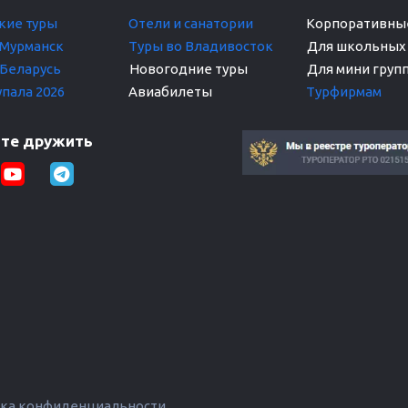
кие т
уры
Отели и санатории
Корпоративные
 Мурманск
Туры во Владивосток
Для школьных 
 Беларусь
упала 2026
Авиабилеты
Турфирмам 
те дружить
ка конфиденциальности