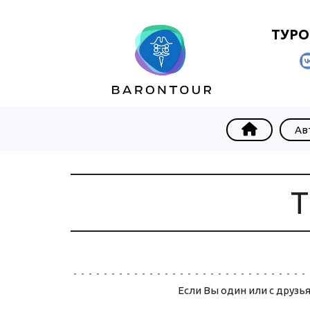
ТУРО
Ав
Т
Если Вы один или с дру­зья