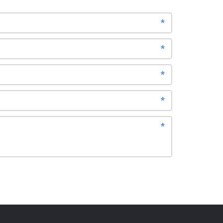
*
*
*
*
*