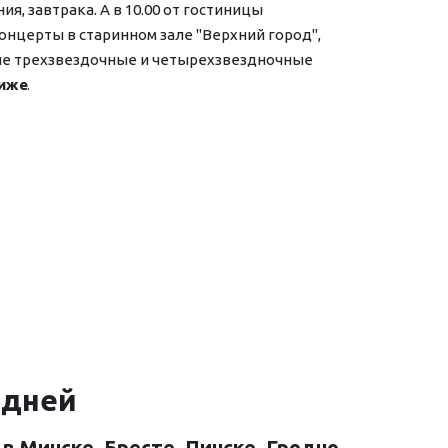
завтрака. А в 10.00 от гос­ти­ни­цы 
онцерты в старинном зале "Верхний город", 
шие трехзвездочные и четырехзвездночные 
виже
. 
 дней
 Минске, Бресте, Пинске, Гродно 