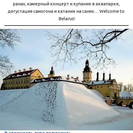
ра­нах, ка­мер­ный кон­церт и купание в ак­ва­пар­ке, 
дегустация са­мо­го­на и катание на са­нях… Welcome to 
Belarus!
В стоимость тура включено: