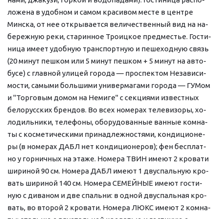
ло­же­на в удоб­ном и са­мом кра­си­вом ме­сте в цен­тре 
Мин­ска, от нее от­кры­ва­ет­ся величественный вид на на­
бе­реж­ную ре­ки, ста­рин­ное Тро­иц­кое пред­ме­стье. Го­сти­
ни­ца име­ет удоб­ную транс­порт­ную и пе­ше­ход­ную связь 
(20 ми­нут пеш­ком или 5 ми­нут пеш­ком + 5 ми­нут на ав­то­
бу­се) с глав­ной ули­цей го­ро­да — про­спек­том Не­за­ви­си­
мо­сти, са­мы­ми боль­ши­ми уни­вер­ма­га­ми го­ро­да — ГУМом 
и "Тор­го­вым до­мом на Не­ми­ге" с сек­ци­я­ми из­ве­ст­ных 
бе­ло­рус­ских брен­дов. Во всех но­ме­рах те­ле­ви­зо­ры, хо­
ло­диль­ни­ки, те­ле­фо­ны, обо­ру­до­ван­ные ван­ные ком­на­
ты с кос­ме­ти­че­ски­ми при­над­леж­но­стя­ми, кон­ди­ци­о­не­
ры (в но­ме­рах ДАБЛ нет кондиционеров); фен бес­плат­
но у горничных на эта­же. Номера ТВИН име­ют 2 кро­ва­ти 
ши­ри­ной 90 см. Номера ДАБЛ име­ют 1 дву­спаль­ную кро­
вать ши­ри­ной 140 см. Номера СЕМЕЙНЫЕ име­ют го­сти­
ную с ди­ва­ном и две спальни: в одной дву­спаль­ная кро­
вать, во вто­рой 2 кро­ва­ти. Номера ЛЮКС име­ют 2 ком­на­