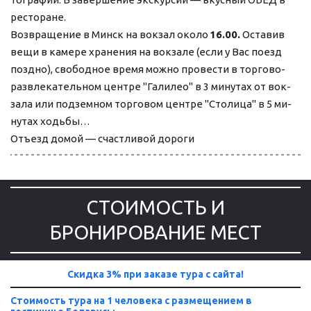
ре­сто­ра­не.
Воз­вра­ще­ние в Минск на вок­зал око­ло 
16.00.
 Оста­вив 
ве­щи в ка­ме­ре хра­не­ния на вок­за­ле (ес­ли у Вас по­езд 
позд­но), свободное вре­мя мож­но про­ве­сти в торгово-
развлекательном цен­тре "Га­ли­лео" в 3 ми­ну­тах от вок­
за­ла или под­зем­ном тор­го­вом цен­тре "Сто­ли­ца" в 5 ми­
ну­тах ходь­бы… 
Отъ­езд до­мой — счаст­ли­вой до­ро­ги
СТОИМОСТЬ И
БРОНИРОВАНИЕ МЕСТ
Скидка 3% при заказе тура с сайта!
Стоимость тура на 1 человека с размещением в 