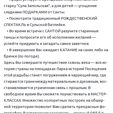
старку "Сула Запольская", а для детей — угощение 
сладкими ПОДАРКАМИ от Санты.
    • Посмотрите традиционный РОЖДЕСТВЕНСКИЙ 
СПЕКТАКЛЬ в Сульской батлейке.
    • Во время встречи с САНТОЙ разучите старинные 
танцы и попросите его об исполнении желаний — 
успейте придумать и загадать самое заветное.
    • В завершение Вас ожидает КАТАНИЕ на санях либо на 
бричке (по погоде).
Здесь Вы со­вер­ши­те пу­те­ше­ствие сквозь ве­ка — вся ис­
то­рия стра­ны на площадках Парка ис­то­рии! По­се­ще­ние 
этой усадь­бы ста­нет по­гру­же­ни­ем в ча­ру­ю­щий мир, где 
сти­ра­ют­ся гра­ни меж­ду ма­те­ри­аль­ным и ду­хов­ным, вос­
ста­нав­ли­ва­ет­ся утра­чен­ная связь с про­шлым. В 
свободное вре­мя Вы смо­же­те по­участ­во­вать в МАСТЕР-
КЛАССАХ. Множество ко­ло­рит­ных по­стро­ек на об­шир­
ной тер­ри­то­рии поз­во­лит Вам сде­лать пре­крас­ные фо­
то­гра­фии. В за­вер­ше­ние экс­кур­сии — вкус­ный ОБЕД в 