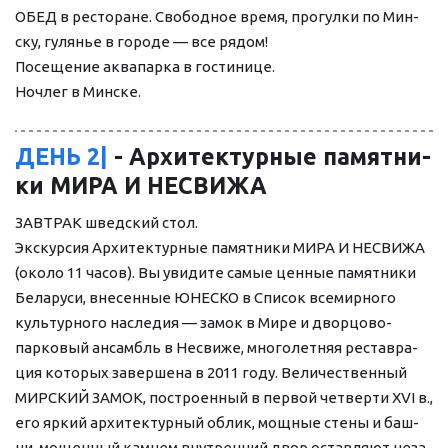
ОБЕД в ре­сто­ра­не. Сво­бод­ное вре­мя, про­гул­ки по Мин­
ску, гу­ля­нье в го­ро­де — все ря­дом! 
По­се­ще­ние аквапарка в го­сти­ни­це. 
Ноч­лег в Мин­ске.
ДЕНЬ 2|
 - Архитектурные па­мят­ни­
ки МИРА И НЕСВИ­ЖА
ЗАВ­ТРАК швед­ский стол.
Экс­кур­сия Архитектурные па­мят­ни­ки МИРА И НЕСВИ­ЖА 
(око­ло 11 ча­сов). Вы уви­ди­те са­мые цен­ные па­мят­ни­ки 
Бе­ла­ру­си, вне­сен­ные ЮНЕСКО в Спи­сок все­мир­но­го 
куль­тур­но­го на­сле­дия — за­мок в Мире и дворцово-
парковый ан­самбль в Не­сви­же, мно­го­лет­няя ре­став­ра­
ция ко­то­рых за­вер­ше­на в 2011 го­ду. Ве­ли­чест­вен­ный 
МИР­СКИЙ ЗАМОК, по­стро­ен­ный в пер­вой чет­вер­ти XVI в., 
его яр­кий ар­хи­тек­тур­ный об­лик, мощ­ные сте­ны и баш­
ни, мо­щен­ный кам­нем внут­рен­ний двор остав­ля­ют не­за­