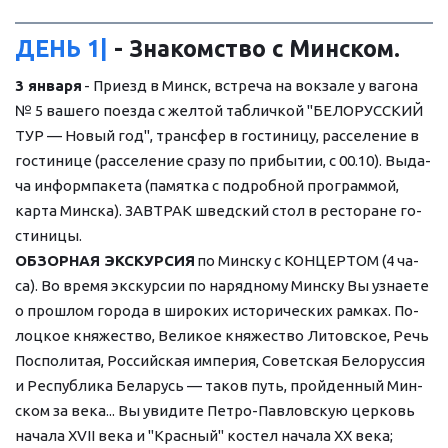
ДЕНЬ 1|
 - Знакомство с Минском.
3 ян­ва­ря
 - При­езд в Минск, встре­ча на вок­за­ле у ва­го­на 
№ 5 вашего по­ез­да с жел­той таб­лич­кой "БЕЛОРУССКИЙ 
ТУР — Но­вый год", транс­фер в го­сти­ни­цу, рас­се­ле­ние в 
го­сти­ни­це (рас­се­ле­ние сра­зу по при­бы­тии, с 00.10). Вы­да­
ча ин­форм­па­ке­та (па­мят­ка с по­дроб­ной про­грам­мой, 
кар­та Мин­ска). ЗАВ­ТРАК швед­ский стол в ре­сто­ра­не го­
сти­ни­цы.
ОБЗОРНАЯ ЭКСКУРСИЯ
 по Мин­ску с КОНЦЕРТОМ (4 ча­
са). Во вре­мя экс­кур­сии по нарядному Мин­ску Вы узна­е­те 
о про­шлом го­ро­да в ши­ро­ких ис­то­ри­че­ских рам­ках. По­
лоц­кое кня­же­ство, Ве­ли­кое кня­же­ство Ли­тов­ское, Речь 
Поспо­ли­тая, Рос­сий­ская им­пе­рия, Со­вет­ская Бе­ло­рус­сия 
и Рес­пуб­ли­ка Бе­ла­русь — та­ков путь, прой­ден­ный Мин­
ском за ве­ка... Вы уви­ди­те Петро-Павловскую цер­ковь 
на­ча­ла ХVII ве­ка и "Крас­ный" ко­стел на­ча­ла ХХ ве­ка; 