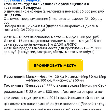
гостинице Беларусь:
Стоимость тура на 1 человека с размещением в 
гостинице Беларусь:
В двухместном номере (2 человека в номере): 35 500 рос. руб 
DBL/TWIN
Одноместное размещение (1 человек в номере): 42 100 рос. 
руб
Номера ЛЮКС, 2 комнаты (двуспальная кровать + диван в 
гостиной): 39 700 рос. руб
Дети 6—16 лет на основном месте — минус 1 500 рос. руб
Дети 6—16 лет на дополнительном месте — минус 20% от 
цены взрослых (в номерах 2-м ДАБЛ и ЛЮКС)
Дети без предоставления места для проживания — 21 000 
рос. руб. (экскурсии, завтраки, обеды, место в автобусе)
БРОНИРОВАТЬ МЕСТА
Расстояния: 
Минск—Не­свиж 120 км, Не­свиж—Мир 30 км, Мир
—Минск 100 км, Минск—Су­ла 60 км.
Го­сти­ни­ца "Бе­ла­русь" *** с ак­ва­пар­ком
, Минск, ул. Сто­
ро­жов­ская 15, 22 эта­жа, 800 мест. Го­сти­ни­ца от­кры­та по­
сле ре­кон­струк­ции в мае 2014 го­да. Изю­мин­кой го­сти­ни­
цы яв­ля­ет­ся па­но­рам­ный лифт и ак­ва­парк (бас­сейн с сау­
на­ми, джа­ку­зи, гор­кой и во­до­па­да­ми). Го­сти­ни­ца рас­по­