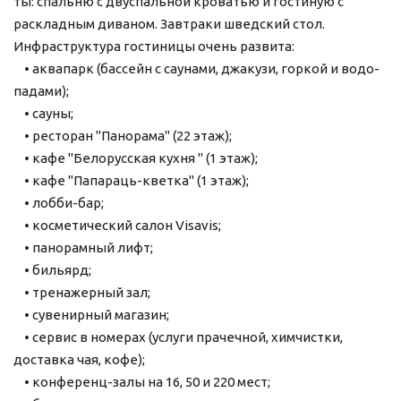
ты: спаль­ню с дву­спаль­ной кро­ва­тью и го­сти­ную с 
раскладным ди­ва­ном. Зав­тра­ки швед­ский стол.
Ин­фра­струк­ту­ра го­сти­ни­цы очень раз­ви­та:
    • ак­ва­парк (бас­сейн с сау­на­ми, джа­ку­зи, гор­кой и во­до­
па­да­ми);
    • сау­ны;
    • ре­сто­ран "Панорама" (22 этаж);
    • ка­фе "Бе­ло­рус­ская кух­ня " (1 этаж);
    • ка­фе "Папараць-кветка" (1 этаж);
    • лобби-бар;
    • кос­ме­ти­че­ский са­лон Visavis;
    • па­но­рам­ный лифт;
    • би­льярд;
    • тре­на­жер­ный зал;
    • сувенирный ма­га­зин;
    • сервис в но­ме­рах (услуги прачечной, химчистки, 
доставка чая, ко­фе);
    • конференц-залы на 16, 50 и 220 мест;