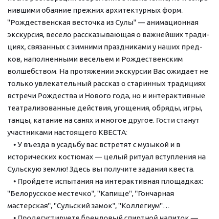
нив­ши­ми оба­я­ние преж­них ар­хи­тек­тур­ных форм. 
"Рождественская весточка из Сулы" — анимационная 
экскурсия, ве­се­ло рассказывающая о важнейших тра­ди­
ци­ях, свя­зан­ных с зимними праздниками у на­ших пред­
ков, наполненными весельем и Рож­де­ствен­ским 
волшебством. На про­тя­же­нии экс­кур­сии Вас ожи­да­ет не 
толь­ко увлекательный рас­сказ о ста­рин­ных тра­ди­ци­ях 
встре­чи Рож­де­ства и Но­во­го го­да, но и ин­тер­ак­тив­ные 
те­ат­ра­ли­зо­ван­ные дей­ствия, уго­ще­ния, об­ря­ды, иг­ры, 
тан­цы, катание на са­нях и мно­гое дру­гое. Гости ста­нут 
участ­ни­ка­ми на­сто­я­ще­го КВЕСТА:
    • У въезда в усадьбу вас встретят с музыкой и в 
исторических костюмах — целый ритуал вступления на 
Сульскую землю! Здесь вы получите задания квеста.
    • Пройдете испытания на интерактивная площадках: 
"Белорусское местечко", "Капище", "Гончарная 
мастерская", "Сульский замок", "Коллегиум"…  
    • Продегустируете брендовый спиртной напиток — 