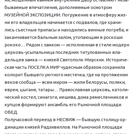
бы­вае­мые впе­чат­ле­ния, до­пол­няе­мые осмот­ром 
МУЗЕЙНОЙ ЭКСПОЗИЦИИ. По­гру­же­ние в ат­мо­сфе­ру жиз­
ни его вла­дель­цев на­чи­на­ет­ся с под­ва­лов, где хра­ни­
лись съе­ст­ные при­па­сы и на­хо­ди­лись вин­ные по­гре­ба, и 
за­кан­чи­ва­ет­ся Баль­ным за­лом, уто­паю­щим в рос­ко­ши 
ро­ко­ко… Рядом с зам­ком — ис­пол­нен­ная в сти­ле мо­дерн 
церковь-усыпальница по­след­них ти­ту­ло­ван­ных вла­
дель­цев зам­ка — кня­зей Святополк-Мирских. Ис­то­ри­че­
ская часть ПО­СЕЛКА МИР чу­дес­ным об­ра­зом со­хра­ни­ла 
ко­ло­рит быв­ше­го уют­но­го ме­с­теч­ка, где на про­тя­же­нии 
ве­ков со­об­ща — всем ми­ром — жи­ли бе­ло­ру­сы, по­ля­ки, 
евреи, цы­га­не, та­та­ры… Пра­во­слав­ная цер­ковь, ка­то­ли­
че­ский ко­стел, си­на­го­ги, ие­ши­ва, до­ма ре­мес­лен­ни­ков и 
куп­цов фор­ми­ру­ют ан­самбль его Рыночной пло­ща­ди. 
ОБЕД.
По­лу­ча­со­вой переезд в НЕСВИЖ — быв­шую сто­ли­цу ор­
ди­на­ции кня­зей Рад­зи­вил­лов. На Рыночной пло­ща­ди 