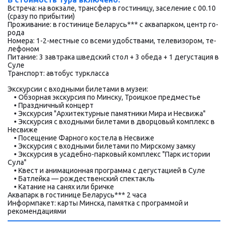
Встреча: на вок­за­ле, транс­фер в го­сти­ни­цу, за­се­ле­ние с 00.10 
(сра­зу по при­бы­тии)
Про­жи­ва­ние: в го­сти­ни­це Бе­ла­русь*** с ак­ва­пар­ком, центр го­
ро­да
Номера: 1-2-местные со все­ми удоб­ства­ми, те­ле­ви­зо­ром, те­
ле­фо­ном 
Питание: 3 зав­тра­ка швед­ский стол + 3 обе­да + 1 дегустация в 
Су­ле
Транс­порт: ав­то­бус турк­лас­са
Экскурсии с вход­ны­ми би­ле­та­ми в му­зеи:
    • Об­зор­ная экскурсия по Мин­ску, Тро­иц­кое пред­ме­стье
    • Праздничный кон­церт 
    • Экс­кур­сия "Архитектурные па­мят­ни­ки Мира и Несвижа"
    • Экс­кур­сия с вход­ны­ми би­ле­та­ми в двор­цо­вый ком­плекс в 
Не­сви­же
    • По­се­ще­ние Фар­но­го ко­сте­ла в Не­сви­же
    • Экс­кур­сия с вход­ны­ми би­ле­та­ми по Мирскому зам­ку
    • Экс­кур­сия в усадебно-парковый ком­плекс "Парк ис­то­рии 
Су­ла" 
    • Квест и анимационная про­грам­ма с де­гу­ста­ци­ей в Су­ле
    • Батлейка — рож­де­ствен­ский спек­такль
    • Ка­та­ние на са­нях или брич­ке
Аквапарк в го­сти­ни­це Бе­ла­русь*** 2 ча­са
Ин­форм­па­кет: карты Мин­ска, па­мят­ка с про­грам­мой и 
рекомендациями