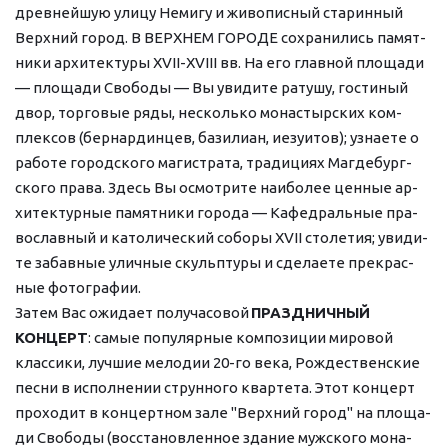
древ­ней­шую ули­цу Не­ми­гу и жи­во­пис­ный ста­рин­ный 
Верх­ний го­род. В ВЕРХНЕМ ГОРОДЕ со­хра­ни­лись па­мят­
ни­ки ар­хи­тек­ту­ры XVII-XVIII вв. На его глав­ной пло­ща­ди 
— пло­ща­ди Сво­бо­ды — Вы уви­ди­те ра­ту­шу, го­сти­ный 
двор, тор­го­вые ря­ды, не­сколь­ко мо­на­стыр­ских ком­
плек­сов (бер­нар­дин­цев, ба­зи­ли­ан, иезуи­тов); узна­е­те о 
ра­бо­те го­род­ско­го ма­ги­стра­та, тра­ди­ци­ях Маг­де­бург­
ско­го пра­ва. Здесь Вы осмот­ри­те наи­бо­лее цен­ные ар­
хи­тек­тур­ные па­мят­ни­ки го­ро­да — Ка­фед­раль­ные пра­
во­слав­ный и ка­то­ли­че­ский со­бо­ры ХVII сто­ле­тия; уви­ди­
те за­бав­ные улич­ные скульп­ту­ры и сде­ла­е­те пре­крас­
ные фо­то­гра­фии.
За­тем Вас ожи­да­ет получасовой 
ПРАЗДНИЧНЫЙ 
КОНЦЕРТ
: са­мые по­пу­ляр­ные ком­по­зи­ции ми­ро­вой 
клас­си­ки, луч­шие ме­ло­дии 20-го ве­ка, Рож­де­ствен­ские 
пес­ни в ис­пол­не­нии струн­но­го квар­те­та. Этот кон­церт 
про­хо­дит в концертном за­ле "Верх­ний го­род" на пло­ща­
ди Сво­бо­ды (вос­ста­нов­лен­ное здание муж­ско­го мо­на­