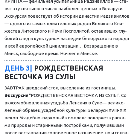
КРИПТА — фа­миль­ная усы­паль­ни­ца Рад­зи­вил­лов — ста­
вят эту свя­ты­ню в чис­ло наи­бо­лее цен­ных в Бе­ла­ру­си. 
Экс­кур­сия по­вест­ву­ет об ис­то­рии ди­на­стии Рад­зи­вил­лов 
— од­но­го из са­мых вли­я­тель­ных ро­дов Ве­ли­ко­го Кня­
же­ства Ли­тов­ско­го и Ре­чи Поспо­ли­той, оста­вив­ших глу­
бо­кий след в куль­тур­ном на­сле­дии бе­ло­рус­ско­го на­ро­да 
и всей ев­ро­пей­ской ци­ви­ли­за­ции… Воз­вра­ще­ние в 
Минск, свободное вре­мя. Ноч­лег в Мин­ске.
ДЕНЬ 3|
 РОЖДЕСТВЕНСКАЯ 
ВЕСТОЧКА ИЗ СУЛЫ
ЗАВ­ТРАК швед­ский стол, вы­се­ле­ние из го­сти­ни­цы.
Экс­кур­сия
 "РОЖДЕСТВЕНСКАЯ ВЕСТОЧКА ИЗ СУЛЫ". Со 
вку­сом об­нов­лен­ная усадь­ба Лен­ских в Су­ле— ве­ли­ко­
леп­ный об­ра­зец уса­деб­ной куль­ту­ры Бе­ла­ру­си ХVIII-ХIX 
ве­ков. Усадебно-парковый ком­плекс по­ко­ря­ет крас­ка­
ми при­ро­ды и ста­рин­ны­ми по­строй­ка­ми, по­лу­чив­ши­ми 
по­сле ре­став­ра­ции со­вре­мен­ное на­зна­че­ние, но и со­хра­