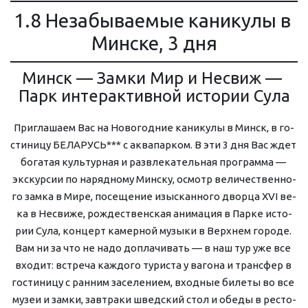
1.8 Незабываемые каникулы в 
Мин­ске, 3 дня
Минск — Замки Мир и Не­свиж — 
Парк ин­тер­ак­тив­ной ис­то­рии Су­ла
Приглашаем Вас на Но­во­год­ние каникулы в Минск, в го­
сти­ни­цу БЕЛАРУСЬ*** с ак­ва­пар­ком. В эти 3 дня Вас ждет 
бо­га­тая куль­тур­ная и раз­вле­ка­тель­ная про­грам­ма — 
экс­кур­сии по нарядному Мин­ску, осмотр ве­ли­че­ствен­но­
го зам­ка в Мире, посещение изыс­кан­но­го двор­ца XVI ве­
ка в Не­сви­же, рождественская ани­ма­ция в Парке ис­то­
рии Су­ла, кон­церт ка­мер­ной му­зы­ки в Верх­нем го­ро­де. 
Вам ни за что не на­до до­пла­чи­вать — в наш тур уже все 
вхо­дит: встре­ча каж­до­го ту­ри­ста у ва­го­на и транс­фер в 
го­сти­ни­цу с ран­ним за­се­ле­ни­ем, входные би­ле­ты во все 
му­зеи и зам­ки, завтраки швед­ский стол и обе­ды в ре­сто­