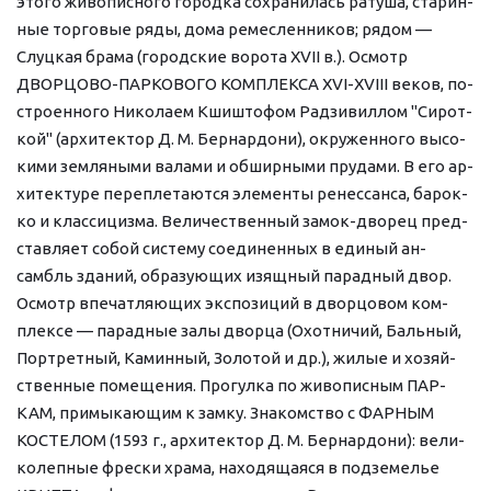
это­го жи­во­пис­но­го го­род­ка со­хра­ни­лась ра­ту­ша, ста­рин­
ные тор­го­вые ря­ды, до­ма ре­мес­лен­ни­ков; ря­дом — 
Слуц­кая бра­ма (го­род­ские во­ро­та XVII в.). Осмотр 
ДВОРЦОВО-ПАРКОВОГО КОМПЛЕКСА XVI-XVIII ве­ков, по­
стро­ен­но­го Ни­ко­ла­ем Кшишто­фом Рад­зи­вил­лом "Си­рот­
кой" (ар­хи­тек­тор Д. М. Бер­нар­до­ни), окру­жен­но­го вы­со­
ки­ми зем­ля­ны­ми ва­ла­ми и об­шир­ны­ми пру­да­ми. В его ар­
хи­тек­ту­ре пе­ре­пле­та­ют­ся эле­мен­ты ре­нес­сан­са, ба­рок­
ко и клас­си­циз­ма. Ве­ли­чест­вен­ный замок-дворец пред­
став­ля­ет со­бой си­сте­му со­еди­нен­ных в еди­ный ан­
самбль зда­ний, об­ра­зую­щих изящ­ный па­рад­ный двор. 
Осмотр впе­чат­ляю­щих экс­по­зи­ций в двор­цо­вом ком­
плек­се — па­рад­ные за­лы двор­ца (Охот­ни­чий, Баль­ный, 
Порт­рет­ный, Ка­мин­ный, Зо­ло­той и др.), жи­лые и хо­зяй­
ствен­ные по­ме­ще­ния. Прогулка по жи­во­пис­ным ПАР­
КАМ, при­мы­каю­щим к зам­ку. Зна­ком­ство с ФАРНЫМ 
КОСТЕЛОМ (1593 г., ар­хи­тек­тор Д. М. Бер­нар­до­ни): ве­ли­
ко­леп­ные фрес­ки хра­ма, на­хо­дя­щая­ся в под­зе­ме­лье 