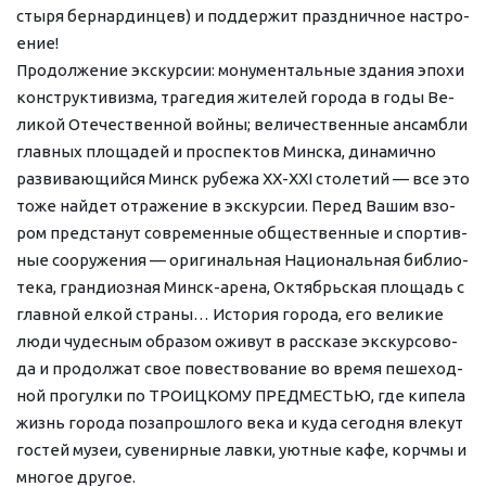
сты­ря бер­нар­дин­цев) и поддержит праздничное на­стро­
е­ние!
Продолжение экс­кур­сии: мо­ну­мен­таль­ные зда­ния эпо­хи 
кон­ст­рук­ти­виз­ма, тра­ге­дия жи­те­лей го­ро­да в го­ды Ве­
ли­кой Оте­че­ствен­ной вой­ны; величественные ан­сам­бли 
глав­ных пло­ща­дей и про­спек­тов Мин­ска, ди­на­мич­но 
раз­ви­ваю­щий­ся Минск ру­бе­жа ХХ-ХХI сто­ле­тий — все это 
то­же най­дет от­ра­же­ние в экс­кур­сии. Перед Ва­шим взо­
ром пред­ста­нут со­вре­мен­ные об­ще­ствен­ные и спор­тив­
ные со­ору­же­ния — ори­ги­наль­ная На­ци­о­наль­ная биб­лио­
те­ка, гран­ди­оз­ная Минск-арена, Октябрьская пло­щадь с 
глав­ной ел­кой стра­ны… История го­ро­да, его ве­ли­кие 
лю­ди чу­дес­ным об­ра­зом ожи­вут в рас­ска­зе экс­кур­со­во­
да и про­дол­жат свое по­вест­во­ва­ние во вре­мя пе­ше­ход­
ной про­гул­ки по ТРО­ИЦКО­МУ ПРЕД­МЕСТЬЮ, где ки­пе­ла 
жизнь го­ро­да по­за­про­шло­го ве­ка и ку­да се­год­ня вле­кут 
го­стей му­зеи, су­ве­нир­ные лав­ки, уют­ные ка­фе, корч­мы и 
мно­гое дру­гое.