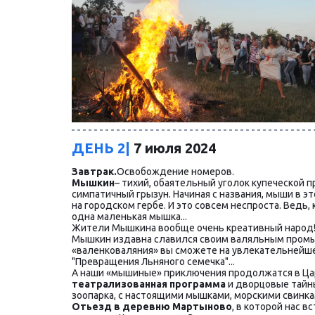
ДЕНЬ 2|
 7 июля 2024
Завтрак.
Освобождение номеров.
Мышкин
– тихий, обаятельный уголок купеческой 
симпатичный грызун. Начиная с названия, мыши в эт
на городском гербе. И это совсем неспроста. Ведь,
одна маленькая мышка...
Жители Мышкина вообще очень креативный народ! 
Мышкин издавна славился своим валяльным промы
«валенковаляния» вы сможете на увлекательнейше
"Превращения Льняного семечка"...
А наши «мышиные» приключения продолжатся в Царс
театрализованная программа 
и дворцовые тайн
зоопарка, с настоящими мышками, морскими свинка
Отьезд в деревню Мартыново
, в которой нас в