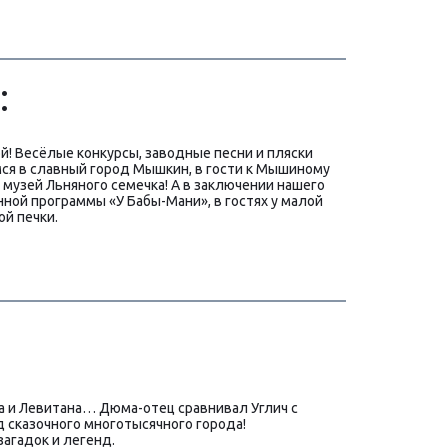
:
! Весёлые конкурсы, заводные песни и пляски 
мся в славный город Мышкин, в гости к Мышиному 
 музей Льняного семечка! А в заключении нашего 
ной программы «У Бабы-Мани», в гостях у малой 
ой печки.
а и Левитана… Дюма-отец сравнивал Углич с 
 сказочного многотысячного города!
загадок и легенд.