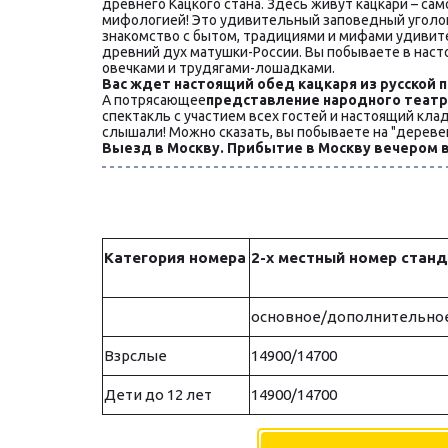
древнего Кацкого стана. Здесь живут кацкари – са
мифологией! Это удивительный заповедный уголок, 
знакомство с бытом, традициями и мифами удивите
древний дух матушки-России. Вы побываете в наст
овечками и трудягами-лошадками.
Вас ждет настоящий обед кацкаря из русской п
А потрясающее
представление народного театра
спектакль с участием всех гостей и настоящий кла
слышали! Можно сказать, вы побываете на "дерев
Выезд в Москву. Прибытие в Москву вечером 
Категория номера
2-х местный номер стан
основное/дополнительное
Взрслые
14900/14700
Дети до 12 лет
14900/14700