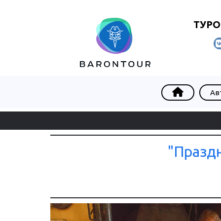
ТУРО
Ав
"Праздн