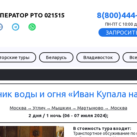
8(800)444
ПЕРАТОР РТО 021515
ПН-ПТ С 10:00 д
ЗАПРОСИТЬ
торские туры
Беларусь
Владивосток
Все
ик воды и огня «Иван Купала н
Москва → Углич → Мышкин → Мартыново →  Москва
2 дня / 1 ночь (06 - 07 июля 2024);
В стоимость ту­ра вхо­дит:
Транспортное обсуживание по