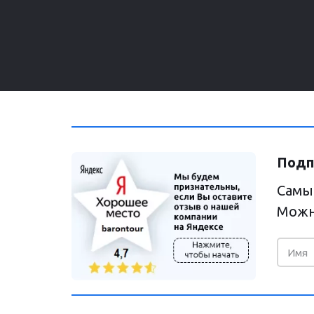
Подп
Самы
Можн