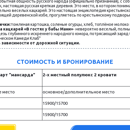
мобытная общность русского народа (официально признанная), с со
настоящая русская крепкая деревня. Это место, в котором понимае
льно веселых кацкарей. Это настоящая энциклопедия крестьянско
оящей деревенской избе, прогуляетесь по крестьянскому подворь
ечки:
томленая картошка, соленые огурцы, хлеб, топлёное молоко и
 кацкарей «В гостях у бабы Мани»
- невероятно веселый, полны
дезь глубинного искреннего народного юмора, потрясающий заряд б
енеском Камеди Клаб"
в зависимости от дорожной ситуации.
СТОИМОСТЬ И БРОНИРОВАНИЕ
дарт "мансарда"
2-х местный полулюкс 2 кровати
 место
основное/дополнительное место
15900/15700
15900/15700