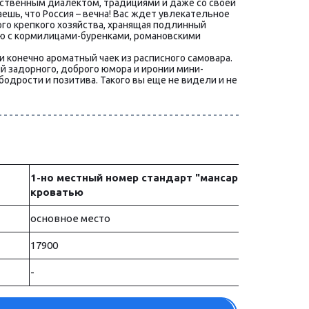
бственным диалектом, традициями и даже со своей 
шь, что Россия – вечна! Вас ждет увлекательное 
го крепкого хозяйства, хранящая подлинный 
ю с кормилицами-буренками, романовскими 
 конечно ароматный чаек из расписного самовара. 
й задорного, доброго юмора и иронии мини-
одрости и позитива. Такого вы еще не видели и не 
1-но местный номер стандарт "мансарда" с 1,5
кроватью
основное место
17900
-