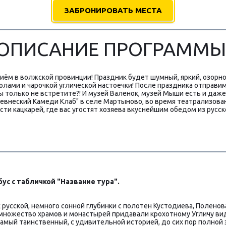
ЗАБРОНИРОВАТЬ МЕСТА
ОПИСАНИЕ ПРОГРАММЫ
иём в волжской провинции! Праздник будет шумный, яркий, озорной
олами и чарочкой углической настоечки! После праздника отправи
вы только не встретите?! И музей Валенок, музей Мыши есть и даже
ревнеский Камеди Клаб" в селе Мартыново, во время театрализован
ти кацкарей, где вас угостят хозяева вкуснейшим обедом из русск
ус с табличкой "Название тура".
 русской, немного сонной глубинки с полотен Кустодиева, Поленов
 множество храмов и монастырей придавали крохотному Угличу вид
самый таинственный, с удивительной историей, до сих пор полной 