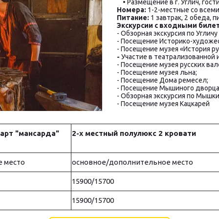
    • Размещение в г. Углич, го
Номера:
 1-2-местные со все­ми 
Питание:
1 завтрак, 2 обеда, 
Экскурсии с вход­ны­ми би­ле­т
- Обзорная экскурсия по Углич
- Посещение Историко-художес
- Посещение музея «История ру
-
 Участие в театрализованной 
- Посещение музея русских вал
- Посещение музея льна;
- Посещение Дома ремесел;
- Посещение Мышиного дворца
- Обзорная экскурсия по Мышки
- Посещение музея Кацкарей
дарт "мансарда"
2-х местный полулюкс 2 кровати
 место
основное/дополнительное место
15900/15700
15900/15700