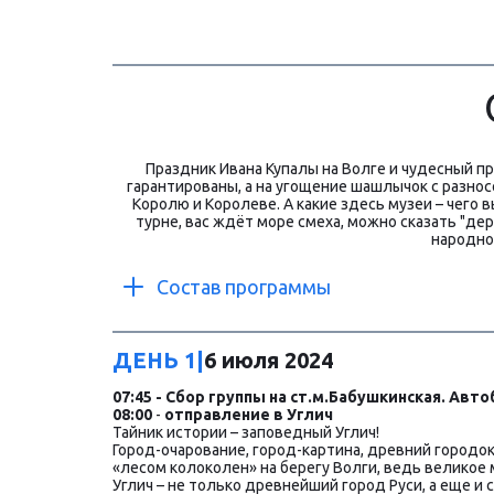
Праздник Ивана Купалы на Волге и чудесный пр
гарантированы, а на угощение шашлычок с разнос
Королю и Королеве. А какие здесь музеи – чего 
турне, вас ждёт море смеха, можно сказать "де
народнос
Состав программы
ДЕНЬ 1|
6 июля 2024
07:45 - Сбор группы на
ст.м.Бабушкинская.
Автоб
08:00
 - 
отправление
в
Углич
Тайник истории – заповедный Углич!
Город-очарование, город-картина, древний городок
«лесом колоколен» на берегу Волги, ведь великое
Углич – не только древнейший город Руси, а еще и 