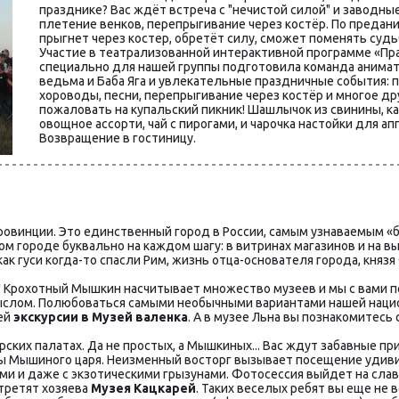
празднике? Вас ждёт встреча с "нечистой силой" и заводные
плетение венков, перепрыгивание через костёр. По преданию
прыгнет через костер, обретёт силу, сможет поменять судь
Участие в театрализованной интерактивной программе «Пра
специально для нашей группы подготовила команда анимато
ведьма и Баба Яга и увлекательные праздничные события: пл
хороводы, песни, перепрыгивание через костёр и многое дру
пожаловать на купальский пикник! Шашлычок из свинины, кар
овощное ассорти, чай с пирогами, и чарочка настойки для ап
Возвращение в гостиницу.
провинции. Это единственный город в России, самым узнаваемым «
ом городе буквально на каждом шагу: в витринах магазинов и на вы
 как гуси когда-то спасли Рим, жизнь отца-основателя города, кня
Крохотный Мышкин насчитывает множество музеев и мы с вами по
слом. Полюбоваться самыми необычными вариантами нашей национ
й 
экскурсии в Музей валенка
. А в музее Льна вы познакомитесь 
ких палатах. Да не простых, а Мышкиных... Вас ждут забавные пр
ы Мышиного царя. Неизменный восторг вызывает посещение удиви
ми и даже с экзотическими грызунами. Фотосессия выйдет на слав
стретят хозяева 
Музея Кацкарей
. Таких веселых ребят вы еще не 