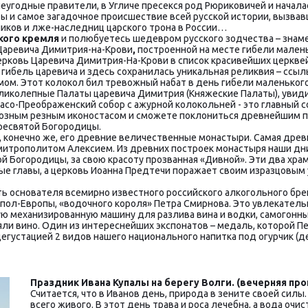
еугодные правители, в Угличе пресекся род Рюриковичей и началас
ты и самое загадочное происшествие всей русской истории, вызва
ков и лже-наследниц царского трона в России…
кого кремля
 и полюбуетесь шедевром русского зодчества – знамен
Царевича Димитрия-на-Крови
,
 построенной на месте гибели мален
ерковь Царевича Димитрия-На-Крови в список красивейших церквей
ель царевича и здесь сохранилась уникальная реликвия – ссыльны
ом. Этот колокол бил тревожный набат в день гибели маленько
ликолепные Палаты царевича Димитрия (Княжеские Палаты), увиди
о-Преображенский собор с ажурной колокольней - это главный соб
иозным резным иконостасом и сможете поклониться древнейшим п
ресвятой Богородицы.
конечно же, его древние величественные монастыри. Самая древня
 митрополитом Алексием. Из древних построек монастыря наши дн
ой Богородицы, за свою красоту прозванная «Дивной». Эти два хр
ые главы, а церковь Иоанна Предтечи поражает своим изразцовым 
ть основателя всемирно известного российского алкогольного бре
ол-Европы, «водочного короля» Петра Смирнова. Это увлекательн
ую механизированную машину для разлива вина и водки, самогонны
яли вино. Один из интереснейших экспонатов – медаль, которой П
егустацией 2 видов нашего национального напитка под огурчик (д
Праздник Ивана Купалы на берегу Волги. (вечерняя пр
Считается,­ что в Иванов день, природа в зените своей силы.
всего живого. В этот день трава и роса лечебна, а вода очис