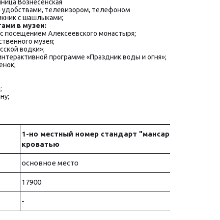
стиница Вознесенская
удоб­ства­ми, те­ле­ви­зо­ром, те­ле­фо­ном
пикник с шашлыками
;
а­ми в му­зеи:
у с посещением Алексеевского монастыря;
твенного музея;
сской водки»;
интерактивной программе «Праздник воды и огня»;
енок;
;
ну;
1-но местный номер стандарт "мансарда" с 1,5
кроватью
основное место
17900
-