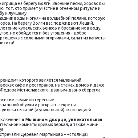
 игрища на берегу Волги. Звонкие песни, хороводы, 
, тот, кто примет участие в огненном ритуале и 
бу к лучшему!
здник воды и огня» на волшебной поляне, которую 
ров. На берегу Волги вас поджидают Леший, 
етение купальских венков и бросание их в воду, 
гое. не обойдется и без угощения - добро 
тошечка с солёными огурчиками, салат из капусты, 
петита!
брендом» которого является маленький 
весках кафе и ресторанов, на стенах домов и даже 
зя Федора Мстиславского, давным-давно сберегла 
сетим самые интересные...
альной обувки и раскрыть секреты 
с увлекательной (и уникальной) экспозицией 
иключения 
в Мышином дворце, увлекательная 
тельной комнаты кривых зеркал, а также мини-
у!
встречали! Деревня Мартыново – «столица» 