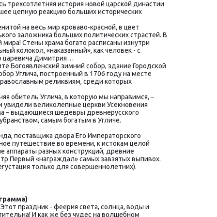
ь трехсотлетняя история новой царской династии 
вшее цепную реакцию больших исторических 
итой на весь мир кроваво-красной, в цвет 
ького заложника больших политических страстей. В 
 мира! Стены храма богато расписаны изнутри 
й колокол, «наказанный», как человек - с 
го царевича Димитрия…
те Богоявленский зимний собор, здание Городской 
ор Углича, построенный в 1706 году на месте 
равославным реликвиям, среди которых 
я обитель Углича, в которую мы направимся, – 
и увидели великолепные церкви Усекновения 
ама – выдающиеся шедевры древнерусского 
убранством, самым богатым в Угличе.
нда, поставщика двора Его Императорского 
ое путешествие во времени, к истокам целой 
е аппараты разных конструкций, древние 
етр Первый «награждал» самых завзятых выпивох. 
егустация только для совершеннолетних).
ограмма)
 Этот праздник - феерия света, солнца, воды и 
титель­на! И как же без чудес на волшебном 