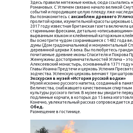
Здесь правили мятежные князья, сюда ссылались н
Романовых. С Угличем связано начало великой Сму
событий и породившее целую плеяду лже-наследни
Вы познакомитесь с 
ансамблем древнего Угличс
пролитой крови, изумительной красоты церковью 
2017 году известная британская газета включила ц
старинными фресками, детально «описывающими» гиб
вырванным языком и клейменный каторжным клейм
Вы осмотрите чудом сохранившиеся с 1482 года ве
думы (Дом градоначальника) и монументальный Спас
деревянной церкви X века. Вы полюбуетесь гранд
почитаемые древние иконы Спасителя и Покрова П
Жемчужины достопримечательностей Углича – это, 
Алексеевский монастырь, основанный в 1371 году
Главы Иоанна Предтечи и церковь Успения Пресвят
зодчества. Успенскую церковь венчают три шатров
Экскурсия в музей «История русской водки»
Музей исконно русского напитка, созданный в памя
Величества, снабжавшего качественным спиртным п
культуры русского пития. В музее вы увидите перв
подлинные корчаги, в которых до 15 века изготовл
Конечно, увлекательный рассказ сопровождается д
Обед.
Размещение в гостинице.