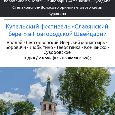
кораблике по Волге — пивоварня «Афанасий» — усадьба 
Степановское-Волосово бриллиантового князя 
Куракина.
Купальский фестиваль «Славянский 
берег» в Новгородской Швейцарии
Валдай - Святоозерский Иверский монастырь - 
Боровичи - Любытино - Гверстянка - Кончанско - 
Суворовское 
3 дня / 2 ночь (03 - 05 июля 2026);