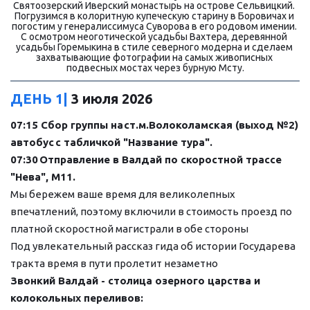
Святоозерский Иверский монастырь на острове Сельвицкий. 
Погрузимся в колоритную купеческую старину в Боровичах и 
погостим у генералиссимуса Суворова в его родовом имении. 
С осмотром неоготической усадьбы Вахтера, деревянной 
усадьбы Горемыкина в стиле северного модерна и сделаем 
захватывающие фотографии на самых живописных 
подвесных мостах через бурную Мсту.
ДЕНЬ 1| 
3
 июля 2026
07:15 Сбор группы на
ст.м.Волоколамская (выход №2)
автобус
с табличкой "Название тура".
07:30
Отправление в Валдай по скоростной трассе 
"Нева", М11.
Мы бережем ваше время для великолепных 
впечатлений, поэтому включили в стоимость проезд по 
платной скоростной магистрали в обе стороны
Под увлекательный рассказ гида об истории Государева 
тракта время в пути пролетит незаметно
Звонкий Валдай - столица озерного царства и 
колокольных переливов: