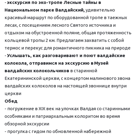
- 
экскурсия по эко-тропе Лесные тайны в 
Национальном парке Валдайский,
 удивительно 
красивый маршрут по оборудованной тропе в таежных 
лесах, с посещением лесного Святого источника и 
отдыхом на обустроенной поляне, общая протяженность 
кольцевой тропы 2 км. Предлагаем захватить с собой 
термос и перекус для романтичного пикника на природе
- 
Услышать, как разговаривают и поют валдайские 
колокола, отправимся на экскурсию в
Музей 
валдайских колокольчиков
 в старинной 
Екатерининской церкви, с концертом малинового звона 
валдайских колоколов на настоящей звоннице внутри 
церкви
Обед
- погружение в XIX век на улочках Валдая со старинными 
особняками и патриархальным колоритом во время 
обзорной экскурсии
- прогулка с гидом по обновленной набережной 