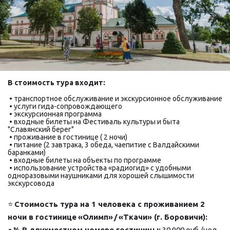
В стоимость ту­ра вхо­дит:
 • 
транспортное обслуживание и экскурсионное обслуживание
 • услуги гида-сопровождающего
 • экскурсионная программа
 • входные билеты на Фестиваль культуры и быта 
"Славянский берег"
 • проживание в гостинице ( 2 ночи)
 • питание (2 завтрака, 3 обеда, чаепитие с Валдайскими 
баранками)
 • входные билеты на объекты по программе
 • использование устройства «радиогид» с удобными 
одноразовыми наушниками для хорошей слышимости 
экскурсовода
⭐ 
Стоимость тура на 1 человека с проживанием 2 
ночи в гостинице 
«Олимп»
/
«Ткачи»
 (г. Боровичи):
● 
½ В двухместном номере гостиницы:
 30 900 руб./чел.