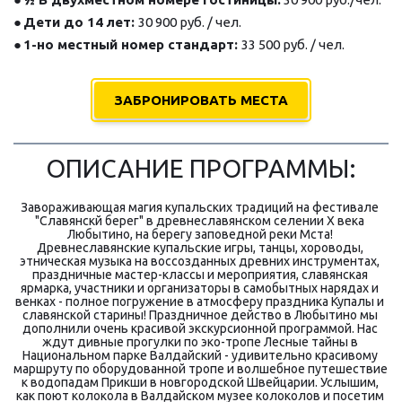
● 
Дети до 14 лет: 
30 900 руб. / чел.
● 
1-но местный номер стандарт: 
33 500 руб. / чел.
ЗАБРОНИРОВАТЬ МЕСТА
ОПИСАНИЕ ПРОГРАММЫ:
Завораживающая магия купальских традиций на фестивале 
"Славянскй берег" в древнеславянском селении X века 
Любытино, на берегу заповедной реки Мста! 
Древнеславянские купальские игры, танцы, хороводы, 
этническая музыка на воссозданных древних инструментах, 
праздничные мастер-классы и мероприятия, славянская 
ярмарка, участники и организаторы в самобытных нарядах и 
венках - полное погружение в атмосферу праздника Купалы и 
славянской старины! Праздничное действо в Любытино мы 
дополнили очень красивой экскурсионной программой. Нас 
ждут дивные прогулки по эко-тропе Лесные тайны в 
Национальном парке Валдайский - удивительно красивому 
маршруту по оборудованной тропе и волшебное путешествие 
к водопадам Прикши в новгородской Швейцарии. Услышим, 
как поют колокола в Валдайском музее колоколов и посетим 