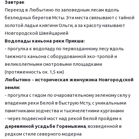
Завтрак
Переезд в Любытино по заповедным лесам вдоль 
безлюдных берегов Мсты. Эти места связывают с тайной 
золотой ладьи княгини Ольги, а за красоту называют 
Новгородской Швейцарией
Водопады каньона реки Прикша:
- прогулка к водопаду по первозданному лесу вдоль 
таежного каньона с оборудованной эко-тропой и 
великолепными смотровыми площадками 
(протяженность ок. 1,5 км)
Любытино - историческая жемчужина Новгородской 
земли:
- прогулка с гидом по очаровательному зеленому селу у 
впадения реки Белой в быструю Мсту, с уникальными 
памятниками зодчества и тысячелетними курганами
- через подвесной мост над рекой Белой пройдем к 
деревянной усадьбе Горемыкина
, возведенной в 
редком стиле северного модерна