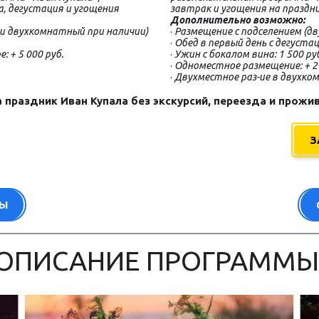
а, дегустация и угощения
завтрак и угощения на праздни
Дополнительно возможно: 
ли двухкомнатный при наличии)
· 
Размещение с подселением (д
· 
Обед в первый день с дегустаци
 + 5 000 руб.
· 
Ужин с бокалом вина: 1 500 ру
· 
Одноместное размещение: + 2 
· 
Двухместное раз-ие в двухком
раздник Иван Купала без экскурсий, переезда и прожива
З
ВЫ
ОПИСАНИЕ ПРОГРАММЫ