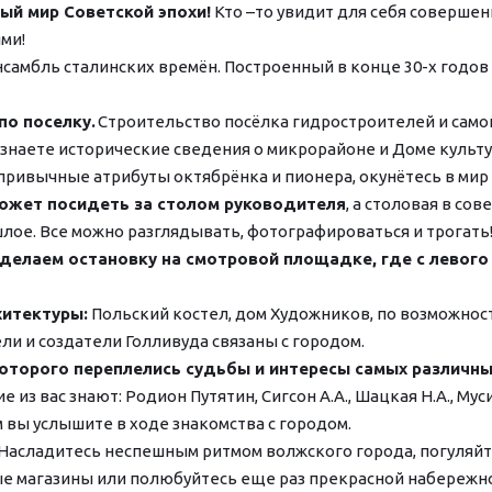
ый мир Советской эпохи! 
Кто –то увидит для себя совершен
ми!
самбль сталинских времён. Построенный в конце 30-х годов X
по поселку.
 Строительство посёлка гидростроителей и самой
узнаете исторические сведения о микрорайоне и Доме культу
 привычные атрибуты октябрёнка и пионера, окунётесь в мир
ожет посидеть за столом руководителя
, а столовая в со
шлое. Все можно разглядывать, фотографироваться и трогать
 сделаем остановку на смотровой площадке, где с левог
итектуры: 
Польский костел, дом Художников, по возможнос
ли и создатели Голливуда связаны с городом.
которого переплелись судьбы и интересы самых различны
из вас знают: Родион Путятин, Сигсон А.А., Шацкая Н.А., Му
ом вы услышите в ходе знакомства с городом.
Насладитесь неспешным ритмом волжского города, погуляйте
ые магазины или полюбуйтесь еще раз прекрасной набережн