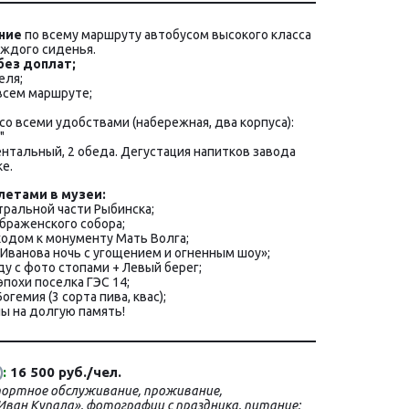
ние
 по всему маршруту 
автобусом высокого класса 
аждого сиденья.
без доплат;
еля;
 всем маршруте;
 со всеми удобствами (набережная, два корпуса):
"
ентальный, 2 обеда. Дегустация напитков завода 
е.
е­та­ми в му­зеи:
тральной части Рыбинска;
ображенского собора;
ходом к монументу Мать Волга;
«Иванова ночь с угощением и огненным шоу»;
ду с фото стопами + Левый берег;
эпохи поселка ГЭС 14;
гемия (3 сорта пива, квас);
лы на долгую память!
)
:
 16 500 руб./чел.
ортное обслуживание, проживание, 
ван Купала», фотографии с праздника, питание: 