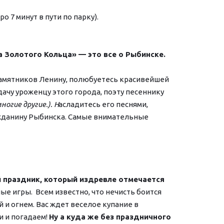
 7 минут в пути по парку). 
а Золотого Кольца» — это все о Рыбинске. 
памятников Ленину, полюбуетесь красивейшей 
ачу уроженцу этого города, поэту песеннику 
ногие другие.). Н
асладитесь его песнями, 
жданину Рыбинска. Самые внимательные 
й праздник, который издревле отмечается 
 игры.  Всем известно, что нечисть боится 
 и огнем. Вас ждет веселое купание в 
 и погадаем! 
Ну а куда же без праздничного 