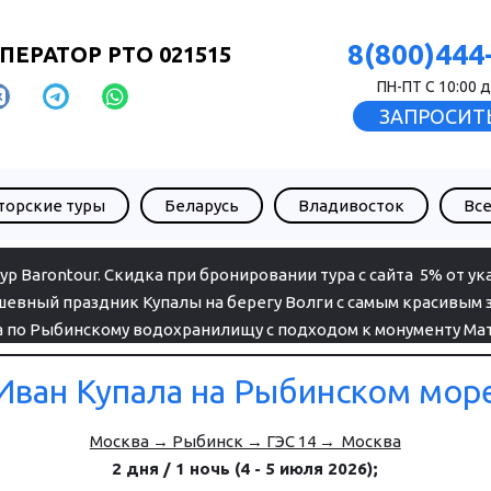
8(800)444
ПЕРАТОР РТО 021515
ПН-ПТ С 10:00 д
ЗАПРОСИТЬ
торские туры
Беларусь
Владивосток
Все
ур Barontour. Скидка при бронировании тура с сайта  5% от ук
евный праздник Купалы на берегу Волги с самым красивым з
а по Рыбинскому водохранилищу с подходом к монументу Мат
Иван Купала на Рыбинском мор
Москва → Рыбинск → ГЭС 14 →  Москва
2 дня / 1 ночь (4 - 5 июля 2026);