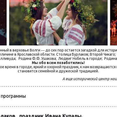
ный в верховье Волги ― до сих пор остается загадкой для истори
ичине в Ярославской области. Столица Бурлаков; Второй Чикаго;  У
лливуда;   Родина Ф.Ф. Ушакова;  Людвиг Нобель в городе;  Родина
Мы обо всем позаботились! 
 время в городе, яркий и озорной праздник, к нам возвращаются в
становятся семейной и дружеской традицией. 
А еще исторический центр наше
г программы
лаков,  праздник Ивана Купалы.