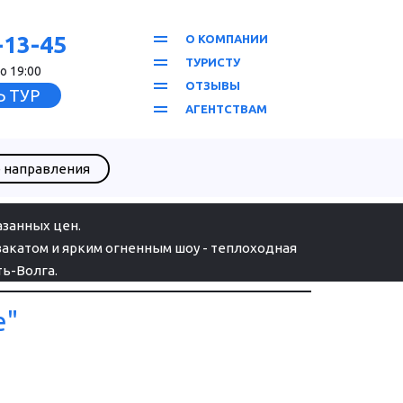
-13-45
О КОМПАНИИ
ТУРИСТУ
о 19:00
ОТЗЫВЫ
 ТУР
АГЕНТСТВАМ
 направления
азанных цен.
акатом и ярким огненным шоу - теплоходная 
ь-Волга.
е"