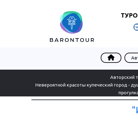
ТУРО
Ав
Авторский т
Невероятной красоты купеческий город - душ
прогулк
"