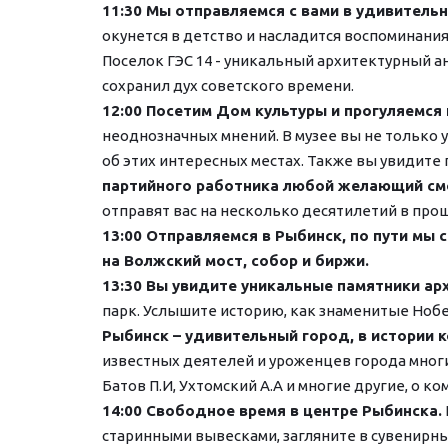
11:30 Мы отправляемся с вами в удивительн
окунется в детство и насладится воспоминания
Поселок ГЭС 14 - уникальный архитектурный ан
сохранил дух советского времени.
12:00 Посетим Дом культуры и прогуляемся 
неоднозначных мнений. В музее вы не только 
об этих интересных местах. Также вы увидите
партийного работника любой желающий см
отправят вас на несколько десятилетий в про
13:00 Отправляемся в Рыбинск, по пути мы
на Волжский мост, собор и биржи. 
13:30 Вы увидите уникальные памятники арх
парк. Услышите историю, как знаменитые Нобе
Рыбинск – удивительный город, в истории 
известных деятелей и уроженцев города многие 
Батов П.И, Ухтомский А.А и многие другие, о к
14:00 Свободное время в центре Рыбинска. 
старинными вывесками, загляните в сувенирн