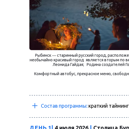
Рыбинск ― старинный русский город, расположен
необычайно красивый город  является вторым по вел
Леонида Гайдая;   Родина создателей Го
Комфортный автобус, прекрасное меню, свободное
Состав программы: 
краткий таймин
ДЕНЬ 1| 
4 
июля 2026 
| 
Столица Бур