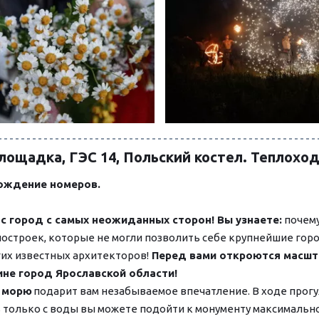
лощадка, ГЭС 14, Польский костел. Теплоход
бождение номеров. 
с город с самых неожиданных сторон! Вы узнаете: 
почему
остроек, которые не могли позволить себе крупнейшие города
гих известных архитекторов!
 Перед вами откроются масшта
ине город Ярославской области!
у морю
 подарит вам незабываемое впечатление. В ходе прогу
ь только с воды вы можете подойти к монументу максимально