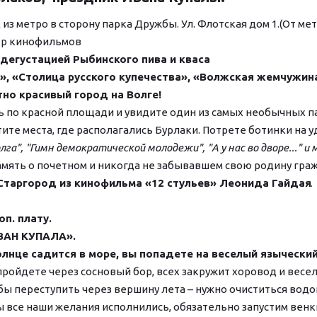
з метро в сторону парка Дружбы. Ул. Флотская дом 1.(От метро
отр кинофильмов
 дегустацией Рыбинского пива и кваса
а», «Столица русского купечества», «Волжская жемчужин
но красивый город на Волге!
ь по красной площади и увидите один из самых необычных 
ите места, где располагались Бурлаки. Потрете ботинки на уд
лга", "Гимн демократической молодежи", "А у нас во дворе..." и м
амять о почетном и никогда не забывавшем свою родину гра
Старгород из кинофильма «12 стульев» Леонида Гайдая
. 
п. плату. 
ИВАН КУПАЛА».
олнце садится в море, вы попадете на веселый язычески
ройдете через сосновый бор, всех закружит хоровод и веселые
обы переступить через вершину лета – нужно очиститься водой
 все наши желания исполнились, обязательно запустим венки