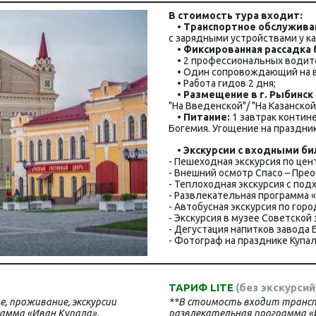
В стоимость ту­ра вхо­дит:
    • 
Т
ранспортное обслужива
с зарядными устройствами у к
    •
Фиксированная рассадка 
    • 2 профессиональных водит
    • Один сопровождающий на
    • Работа гидов 2 дня;
    • 
Размещение в г. Рыбинск
"На Введенской"/ "На Казанской
    • 
Питание:
 1 завтрак контин
Богемия. Угощение на праздник
    • 
Экскурсии с вход­ны­ми би­л
- Пешеходная экскурсия по цен
- Внешний осмотр Спасо – Пре
- Теплоходная экскурсия с под
- Развлекательная программа 
- Автобусная экскурсия по горо
- Экскурсия в музее Советской 
- Дегустация напитков завода Бо
- Фотограф на празднике Купа
ТАРИФ LITE
(без экскурсий
 проживание, экскурсии 
**В стоимость входит трансп
амма «Иван Купала», 
развлекательная программа «И