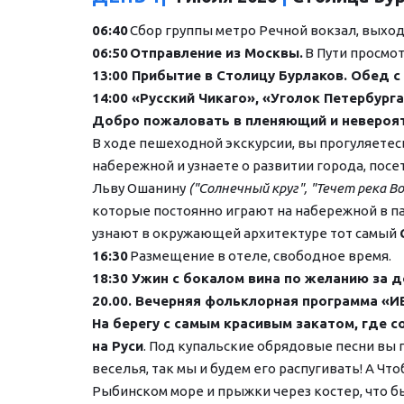
06:40
 Сбор группы метро Речной вокзал, выход и
06:50
Отправление из Москвы.
 В Пути просм
13:00 Прибытие в Столицу Бурлаков. Обед с
14:00 «Русский Чикаго», «Уголок Петербург
Добро пожаловать в пленяющий и невероят
В ходе пешеходной экскурсии, вы прогуляетес
набережной и узнаете о развитии города, посет
Льву Ошанину 
("Солнечный круг", "Течет река Во
которые постоянно играют на набережной в п
узнают в окружающей архитектуре тот самый 
16:30
 Размещение в отеле, свободное время.
18:30 Ужин с бокалом вина по желанию за до
20.00. Вечерняя фольклорная программа «
На берегу с самым красивым закатом, где с
на Руси
. Под купальские обрядовые песни вы п
веселья, так мы и будем его распугивать! А Чт
Рыбинском море и прыжки через костер, что бы