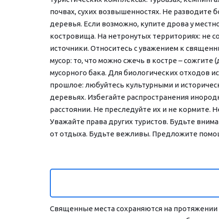
почвах, сухих возвышенностях. Не разводите б
деревья. Если возможно, купите дрова у местн
костровища. На нетронутых территориях: не с
источники. Относитесь с уважением к священны
мусор: то, что можно сжечь в костре – сожгите
мусорного бака. Для биологических отходов исп
прошлое: любуйтесь культурными и исторически
деревьях. Избегайте распространения инородн
расстоянии. Не преследуйте их и не кормите. 
Уважайте права других туристов. Будьте внима
от отдыха. Будьте вежливы. Предложите помощ
Священные места сохраняются на протяжении 