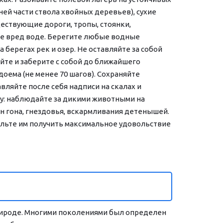
ей части ствола хвойных деревьев), сухие 
ествующие дороги, тропы, стоянки, 
те вред воде. Берегите любые водные 
ерегах рек и озер. Не оставляйте за собой 
уйте и заберите с собой до ближайшего 
доема (не менее 70 шагов). Сохраняйте 
ляйте после себя надписи на скалах и 
у: наблюдайте за дикими животными на 
н гона, гнездовья, вскармливания детенышей. 
ольте им получить максимальное удовольствие 
ироде. Многими поколениями был определен 