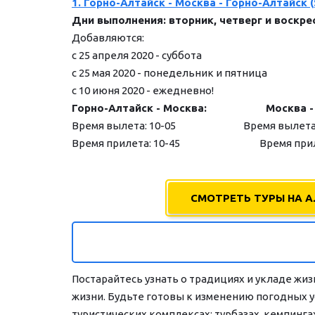
1. Горно-Алтайск - Москва - Горно-Алтайск (S
Дни выполнения: вторник, четверг и воскре
Добавляются:
с 25 апреля 2020 - суббота
с 25 мая 2020 - понедельник и пятница
с 10 июня 2020 - ежедневно!
Горно-Алтайск - Москва:                     Москв
Время вылета: 10-05                                Время вылет
Время прилета: 10-45      
Время прил
СМОТРЕТЬ ТУРЫ НА 
Постарайтесь узнать о традициях и укладе жиз
жизни. Будьте готовы к изменению погодных ус
туристических комплексах: турбазах, кемпинга