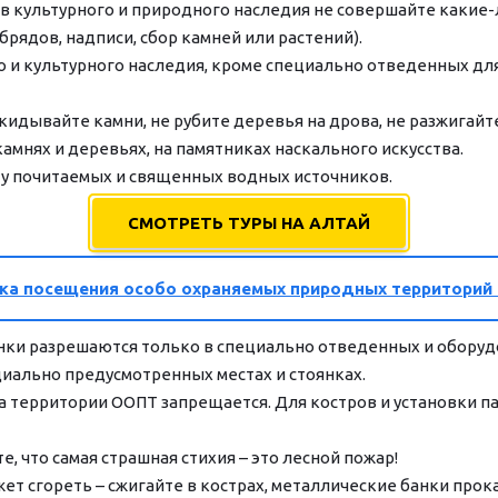
в культурного и природного наследия не совершайте какие-
рядов, надписи, сбор камней или растений).
о и культурного наследия, кроме специально отведенных для 
скидывайте камни, не рубите деревья на дрова, не разжигайт
 камнях и деревьях, на памятниках наскального искусства.
ы у почитаемых и священных водных источников.
СМОТРЕТЬ ТУРЫ НА АЛТАЙ
ка посещения особо охраняемых природных территорий
оянки разрешаются только в специально отведенных и оборуд
циально предусмотренных местах и стоянках.
а территории ООПТ запрещается. Для костров и установки па
, что самая страшная стихия – это лесной пожар!
жет сгореть – сжигайте в кострах, металлические банки прока