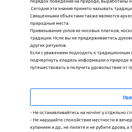
порядок поведения на природе, выработаны но
 Сегодня эти знания принято называть тради
Священными объектами также являются археоло
природные места.
Привязывание узлов из носовых платков, носко
традиции. Нсли вы не придерживаетесь духовн
других ритуалов.
Если с уважением подходить к традиционным 
подчерпнуть еладезь информации о природе и 
путешествовать и получить удовольствие от п
Пра
- Не останавливайтесь на ночлнг у отдельно с
- Не нарушайте спокойствие местности в вечер
купанием и др., не пилите и не рубите дрова,