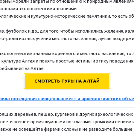
рмы морали, запреты по отношению к природным явлениям, к
ционными экологическими знаниями.
гические и культурно-исторические памятники, то есть объ
в, футболок и др., для того, чтобы исполнились желания, яв
о-религиозных учений местного населения, лучше воздержи
экологическим знаниям коренного и местного населения, т
культуре Алтая и понять простые истины и этику поведения 
ребывания на Алтае.
СМОТРЕТЬ ТУРЫ НА АЛТАЙ
вила посещения священных мест и археологических объ
тоящих деревьев, пещер, курганов и других археологических
нее  и ночное время шумными возгласами, громкими пением и
 а также не освещайте фарами склоны и не разводите большие