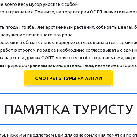
е всего весь мусор уносить с собой.
ого загрязнения. Помните, на территории ООПТ значительное
ь ягоды, грибы, лекарственнын растения, собирать цветы, б
 нарушение почвенного покрова.
осъемки в обязательном порядке согласовываются с админи
 работ в строгом порядке необходимо согласовывать с адми
 парков и других ООПТ  являются особо охраняемыми, их реж
им природоохранным законодательством, незнание которого 
СМОТРЕТЬ ТУРЫ НА АЛТАЙ
ПАМЯТКА ТУРИСТУ
ы, ниже мы предлагаем Вам для ознакомления памятки по от