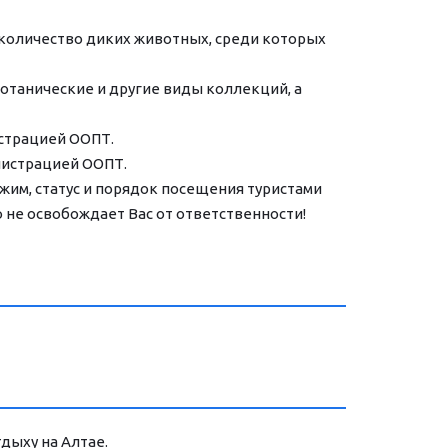
 количество диких животных, среди которых 
отанические и другие виды коллекций, а 
страцией ООПТ.
нистрацией ООПТ.
им, статус и порядок посещения туристами 
не освобождает Вас от ответственности!
дыху на Алтае. 