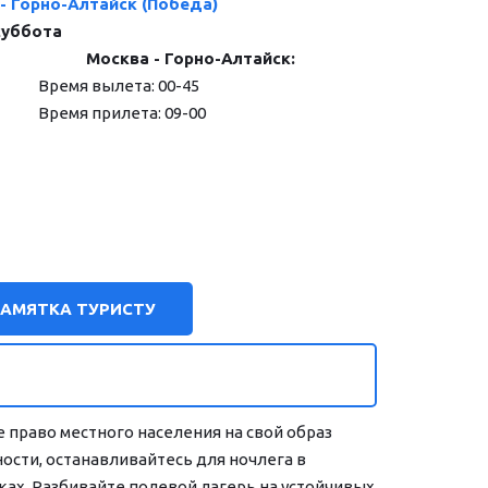
 - Горно-Алтайск (Победа)
суббота
                 Москва - Горно-Алтайск:
              Время вылета: 00-45 
              Время прилета: 09-00
ПАМЯТКА ТУРИСТУ
 право местного населения на свой образ 
сти, останавливайтесь для ночлега в 
ках. Разбивайте полевой лагерь на устойчивых 