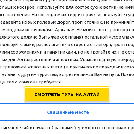
ольших костров. Используйте для костра сухие ветки (на нижн
ого населения. На посещаемых территориях: используйте сущ
оздавайте новых полевых дорог, троп, стоянок. Не причиняй
м водным источникам – Аржанам. Не мойте автотранспорт на б
 (для этого должно быть жаркое пламя), остальной мусор упак
ользуйте ямки, располагая их в стороне от лягеря, троп и во
ми сооружениями и памятниками, но не трогайте их. Не остав
ых для Алтая растений и животных. Уважайте дикую природ
Не тревожьте животных и птиц в критические периоды: в сезо
тельны к другим туристам, встретившимся Вам на пути. Позв
ь тому, кому она требуется.
СМОТРЕТЬ ТУРЫ НА АЛТАЙ
Священные места
тысячелетий и служат образцами бережного отношения к пр