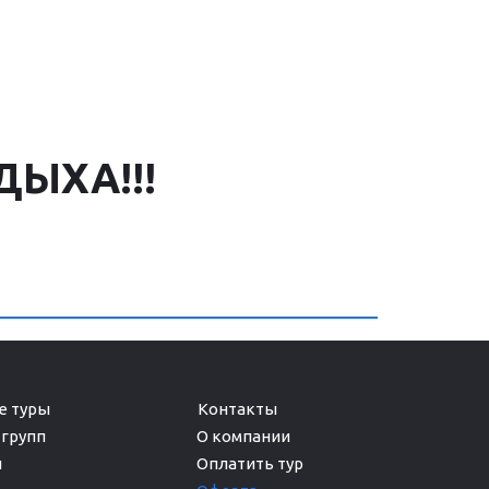
ЫХА!!!
 туры 

групп

О компании 
Оплатить тур