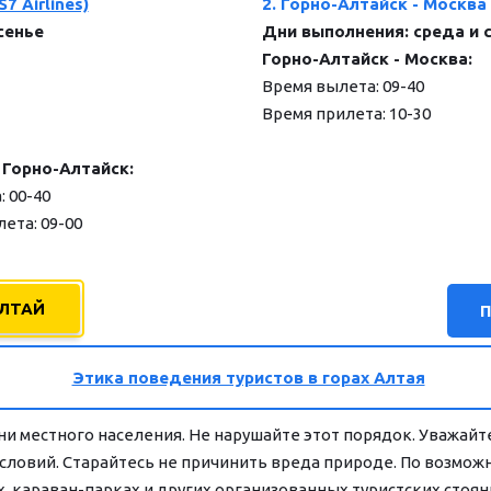
7 Airlines)
2. Горно-Алтайск - Москва
сенье
Дни выполнения: среда и 
Горно-Алтайск - Москва:       
Время вылета: 09-40                  
Время прилета: 10-30                
а - Горно-Алтайск:
а: 00-40 
ета: 09-00
АЛТАЙ
Этика поведения туристов в горах Алтая
ни местного населения. Не нарушайте этот порядок. Уважайте
ловий. Старайтесь не причинить вреда природе. По возможно
х, караван-парках и других организованных туристских стоян