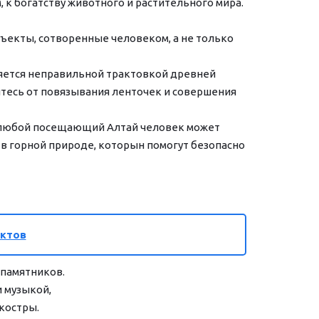
 богатству животного и растительного мира. 
екты, сотворенные человеком, а не только 
ляется неправильной трактовкой древней 
тесь от повязывания ленточек и совершения 
о любой посещающий Алтай человек может 
в горной природе, которын помогут безопасно 
ектов
 памятников.
 музыкой, 
 костры.